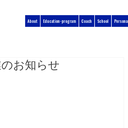
About
Education-program
Coach
School
Persona
業のお知らせ