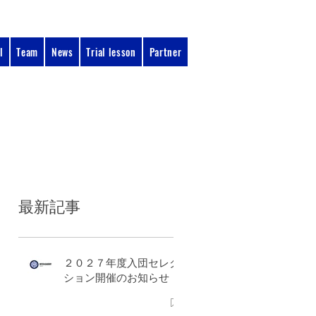
l
Team
News
Trial lesson
Partner
090-3134-0456​
：11:00 - 17:00
受付時間
最新記事
２０２７年度入団セレク
ション開催のお知らせ