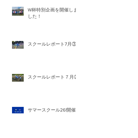
W杯特別企画を開催しま
した！
スクールレポート7月③
スクールレポート７月②
サマースクール26!開催