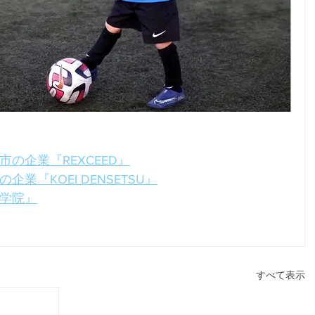
市の企業
『REXCEED』
業『KOEI DENSETSU』
学院』
すべて表示