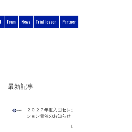
l
Team
News
Trial lesson
Partner
090-3134-0456​
：11:00 - 17:00
受付時間
最新記事
２０２７年度入団セレク
ション開催のお知らせ