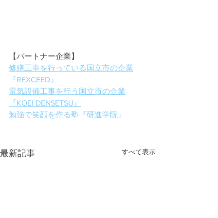
【パートナー企業】
修繕工事を行っている国立市の企業
『REXCEED』
電気設備工事を行う国立市の企業
『KOEI DENSETSU』
勉強で笑顔を作る塾『研進学院』
すべて表示
最新記事