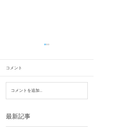
コメント
夏季休業のお知らせ
コメントを追加…
W杯特別企画を
した！
最新記事