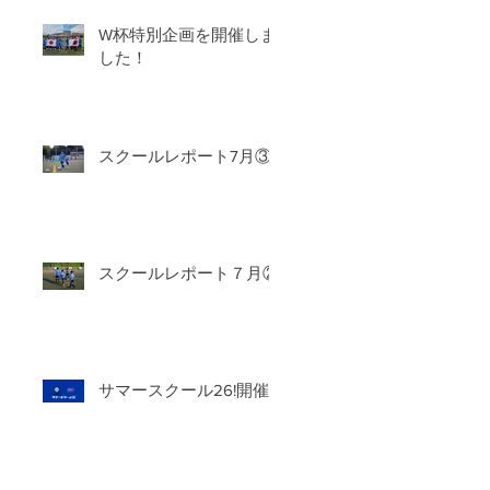
W杯特別企画を開催しま
した！
スクールレポート7月③
スクールレポート７月②
サマースクール26!開催