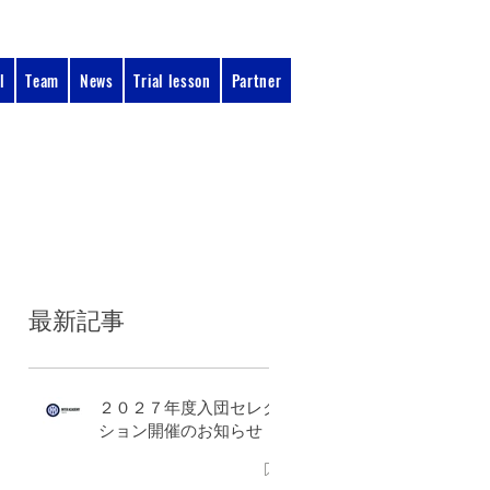
l
Team
News
Trial lesson
Partner
090-3134-0456​
：11:00 - 17:00
受付時間
最新記事
２０２７年度入団セレク
ション開催のお知らせ