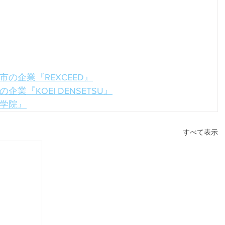
市の企業
『REXCEED』
業『KOEI DENSETSU』
学院』
すべて表示