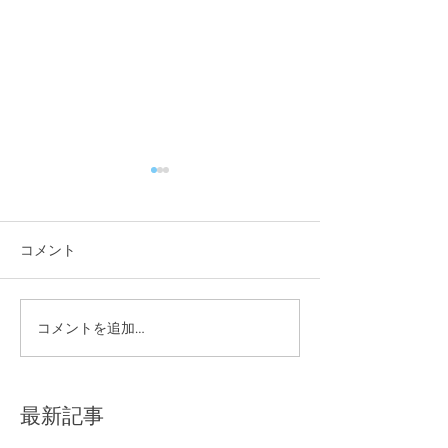
コメント
スクールレポー
コメントを追加…
W杯特別企画を開催しま
した！
最新記事