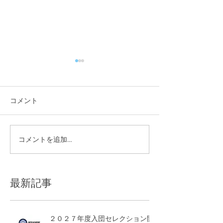
コメント
夏季休業のお知らせ
コメントを追加…
W杯特別企画を
した！
最新記事
２０２７年度入団セレクション開