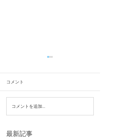
コメント
夏季休業のお知らせ
コメントを追加…
W杯特別企画を
した！
最新記事