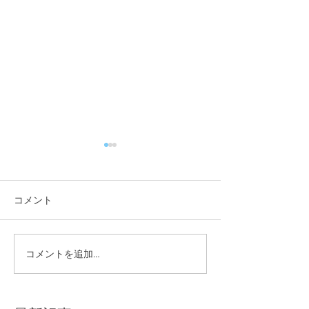
コメント
夏季休業のお知らせ
コメントを追加…
W杯特別企画を
した！