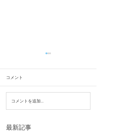
コメント
夏季休業のお知らせ
コメントを追加…
W杯特別企画を
した！
最新記事