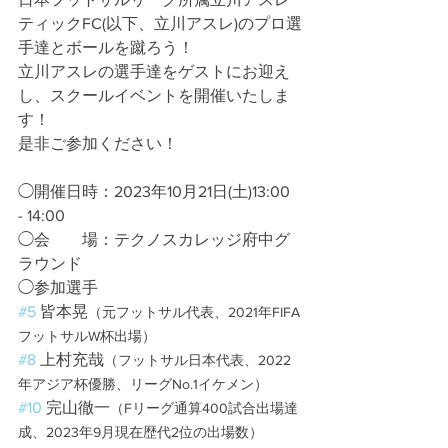
ティックFC(以下、立川アスレ)のプロ選
手達とボールを蹴ろう！
立川アスレの選手達をゲストにお迎え
し、スクールイベントを開催いたしま
す！
是非ご参加ください！
◯開催日時：2023年10月21日(土)13:00 
- 14:00
◯会　　場：テクノスカレッジ府中グ
ラウンド
◯参加選手
#5
 皆本晃
（元フットサル代表、2021年FIFA
フットサルW杯出場）
#8
 上村充哉
（フットサル日本代表、2022
年アジア杯優勝、リーグNo.1イケメン）
#10
 完山徹一
（Fリーグ通算400試合出場達
成、2023年9月現在歴代2位の出場数）