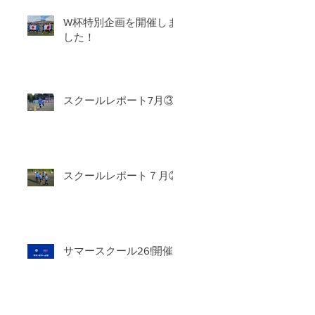
W杯特別企画を開催しま
した！
スクールレポート7月③
スクールレポート７月②
サマースクール26!開催