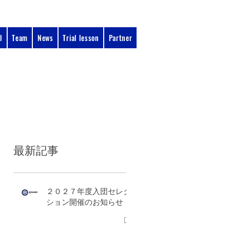
l
Team
News
Trial lesson
Partner
090-3134-0456​
：11:00 - 17:00
受付時間
最新記事
２０２７年度入団セレク
ション開催のお知らせ