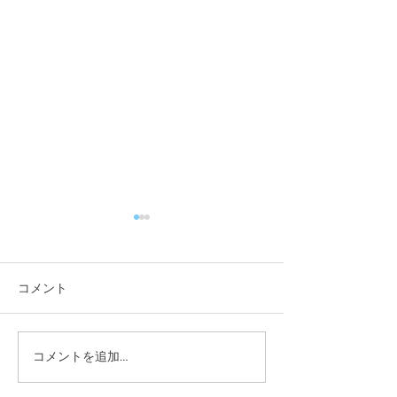
コメント
夏季休業のお知
コメントを追加…
サマースクール26！レポ
ート