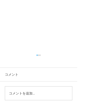
コメント
スクールレポー
コメントを追加…
W杯特別企画を開催しま
した！