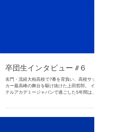
卒団生インタビュー #６
名門・流経大柏高校で7番を背負い、高校サッ
カー最高峰の舞台を駆け抜けた上田哲郎。 イン
テルアカデミージャパンで過ごした5年間は、
彼に何をもたらしたのか。確かな技術と戦術眼
を武器に成長を続ける彼の軌跡と、これからの
目標について話を聞いた。 自分のサッカー軸を
確立させたインテルアカデミーの学び 選手権お