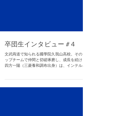
卒団生インタビュー #４
文武両道で知られる國學院久我山高校。そのト
ップチームで仲間と切磋琢磨し、成長を続ける
四方一陽（三菱養和調布出身）は、インテルア
カデミージャパン（以下、インテルアカデミー
）ジュニアユースの３期生。入学時からコンス
タントにカテゴリーを上げ、プリンスリーグ出
場も果たした。目標達...