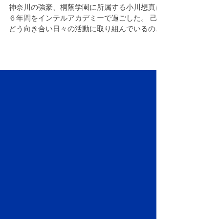
卒団生インタビュー #５
神奈川の強豪、桐蔭学園に所属する小川想真は
６年間をインテルアカデミーで過ごした。 己と
どう向き合い日々の活動に取り組んでいるの
か、在籍時代の出来事も含めて話を聞いた。 素
晴らしい仲間、コーチ、環境 僕を成長させてく
れた、長いようで短かった最高の6年間...